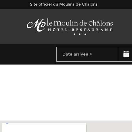
Site officiel du Moulins de Châlons
Août
2026
Date
arrivée
Lun
Mar
Mer
Jeu
Ven
Sam
Dim
27
28
29
30
31
1
2
3
4
5
6
7
8
9
10
11
12
13
14
15
16
17
18
19
20
21
22
23
24
25
26
27
28
29
30
31
1
2
3
4
5
6