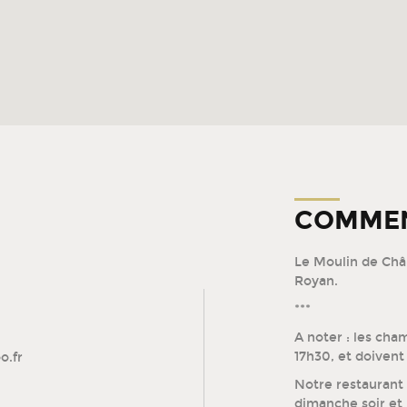
COMMEN
Le Moulin de Châ
Royan.
***
A noter : les cha
17h30, et doivent 
o.fr
Notre restaurant
dimanche soir et 