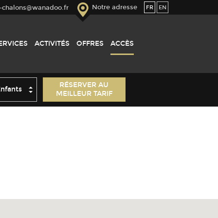
Notre adresse
FR
EN
-chalons@wanadoo.fr
ERVICES
ACTIVITÉS
OFFRES
ACCÈS
ants
RÉSERVER AU
MEILLEUR TARIF