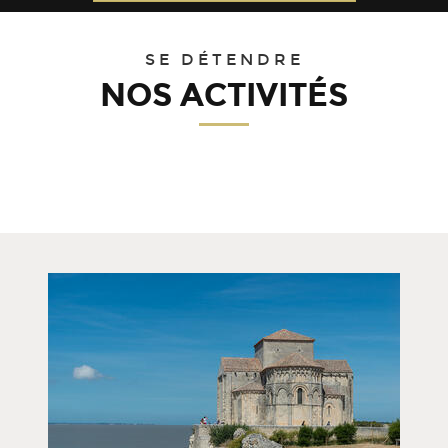
31
1
2
3
4
5
6
SE DÉTENDRE
NOS ACTIVITÉS