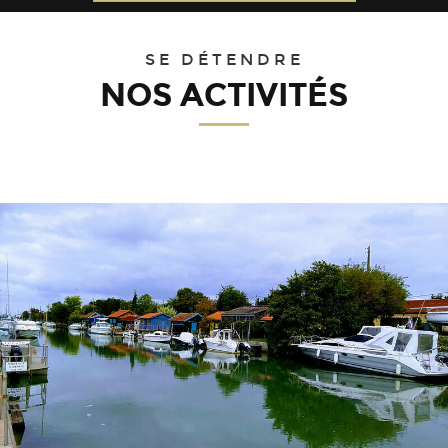
31
1
2
3
4
5
6
SE DÉTENDRE
NOS ACTIVITÉS